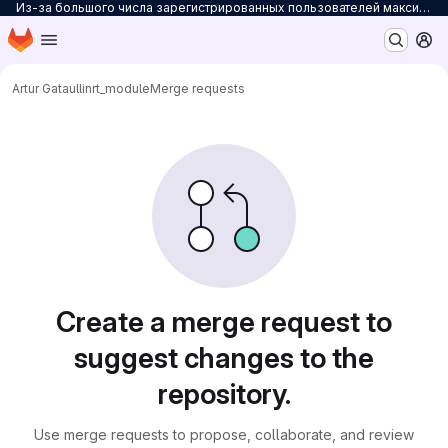
Из-за большого числа зарегистрированных пользователей максимальное количество персональных проектов ограничено до 3. Для снятия ограничений на количество проектов заполните
Homepage
Skip to main content
M
Artur Gataullin
rt_module
Merge requests
Merge requests
Create a merge request to
suggest changes to the
repository.
Use merge requests to propose, collaborate, and review