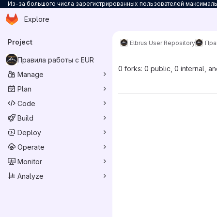
Из-за большого числа зарегистрированных пользователей максимальн
Homepage
Skip to main content
Explore
Primary navigation
Project
Elbrus User Repository
Пра
Правила работы с EUR
0 forks: 0 public, 0 internal, a
Manage
Plan
Code
Build
Deploy
Operate
Monitor
Analyze