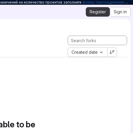
раничений на количество проектов заполните
форму присоединения к Openelbrus
Register
Sign in
Created date
able to be