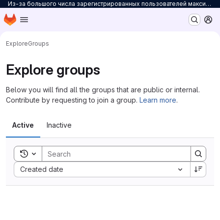
Из-за большого числа зарегистрированных пользователей максимальное количество персональных проектов ограничено до 3. Для снятия ограничений на количество проектов заполните
Homepage
Skip to main content
M
Explore
Groups
Explore groups
Below you will find all the groups that are public or internal.
Contribute by requesting to join a group.
Learn more
.
Active
Inactive
Toggle search history
Sort by:
Created date