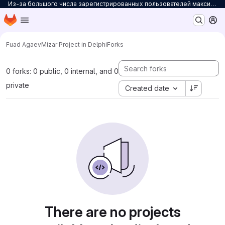
Из-за большого числа зарегистрированных пользователей максимальное количество персональных проектов ограничено до 3. Для снятия ограничений на количество проектов заполните
Homepage
Skip to main content
M
Fuad Agaev
Mizar Project in Delphi
Forks
0 forks: 0 public, 0 internal, and 0
private
Created date
There are no projects