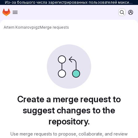
Из-за большого числа зарегистрированных пользователей максимальное количество персональных проектов ограничено до 3. Для снятия ограничений на количество проектов заполните
Homepage
Skip to main content
M
Artem Komarov
pigz
Merge requests
Merge requests
Create a merge request to
suggest changes to the
repository.
Use merge requests to propose, collaborate, and review