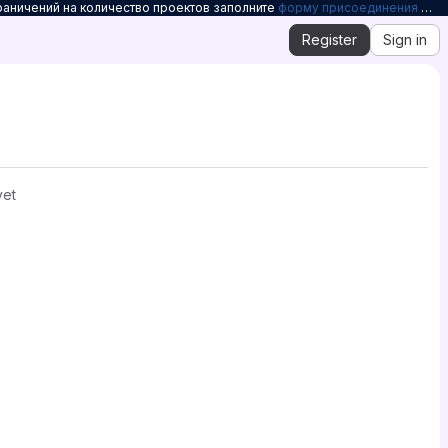
раничений на количество проектов заполните
форму присоединения к Openelbrus
Register
Sign in
yet