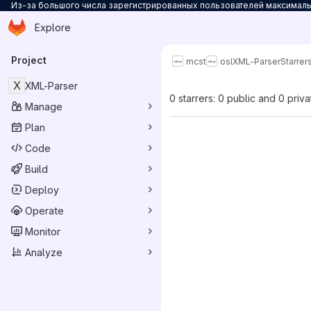
Из-за большого числа зарегистрированных пользователей максимальн
Homepage
Skip to main content
Explore
Primary navigation
Project
mcst
osl
XML-Parser
Starrer
X
XML-Parser
0 starrers: 0 public and 0 priva
Manage
Plan
Code
Build
Deploy
Operate
Monitor
Analyze