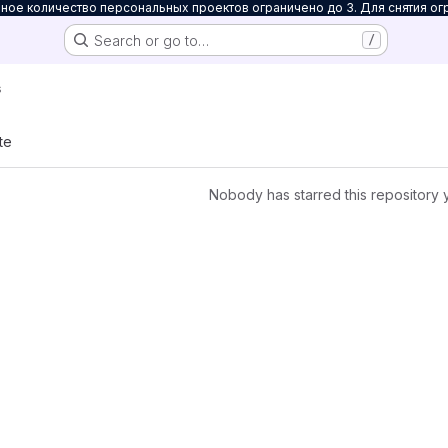
ое количество персональных проектов ограничено до 3. Для снятия ог
Search or go to…
/
s
te
Nobody has starred this repository 