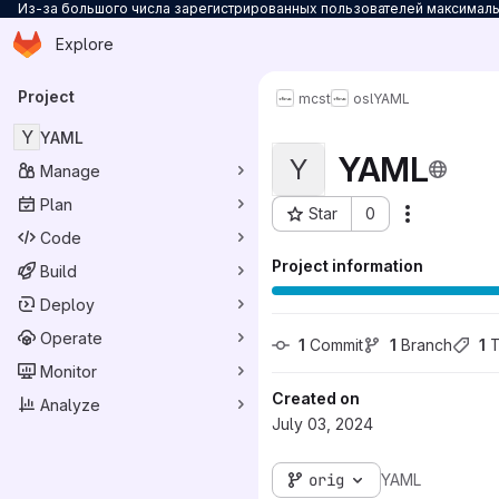
Из-за большого числа зарегистрированных пользователей максимальн
Homepage
Skip to main content
Explore
Primary navigation
Project
mcst
osl
YAML
Y
YAML
YAML
Y
Manage
Plan
Star
0
Actions
Project ID: 20523
Code
Project information
Build
Deploy
Operate
1
 Commit
1
 Branch
1
 
Monitor
Created on
Analyze
July 03, 2024
orig
YAML