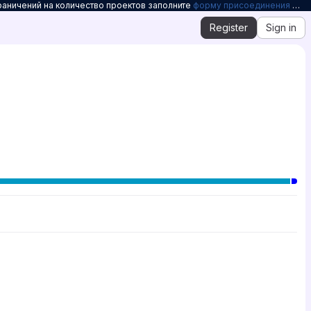
раничений на количество проектов заполните
форму присоединения к Openelbrus
Register
Sign in