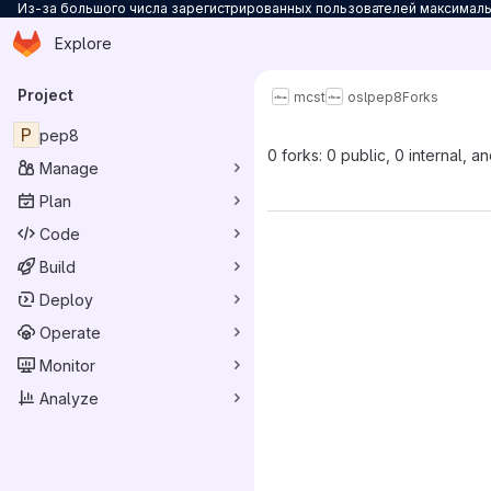
Из-за большого числа зарегистрированных пользователей максимальн
Homepage
Skip to main content
Explore
Primary navigation
Project
mcst
osl
pep8
Forks
P
pep8
0 forks: 0 public, 0 internal, a
Manage
Plan
Code
Build
Deploy
Operate
Monitor
Analyze