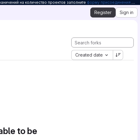
раничений на количество проектов заполните
форму присоединения к Openelbrus
Register
Sign in
Created date
able to be