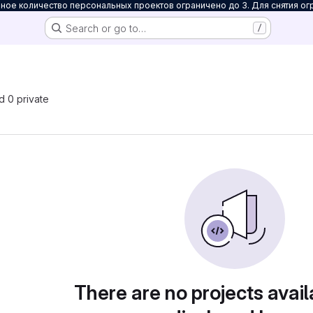
ое количество персональных проектов ограничено до 3. Для снятия ог
Search or go to…
/
nd 0 private
There are no projects avail