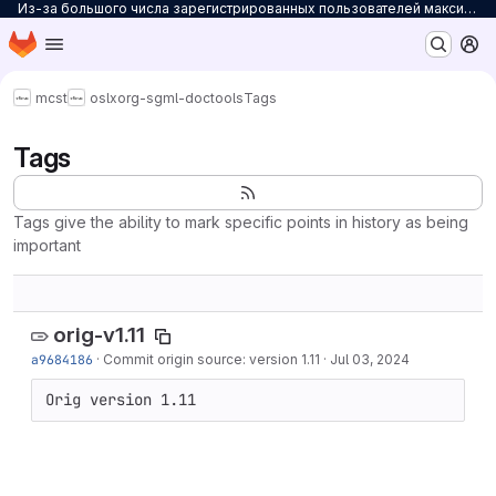
Из-за большого числа зарегистрированных пользователей максимальное количество персональных проектов ограничено до 3. Для снятия ограничений на количество проектов заполните
Homepage
Skip to main content
M
mcst
osl
xorg-sgml-doctools
Tags
Tags
Tags give the ability to mark specific points in history as being
important
orig-v1.11
a9684186
·
Commit origin source: version 1.11
·
Jul 03, 2024
Orig version 1.11