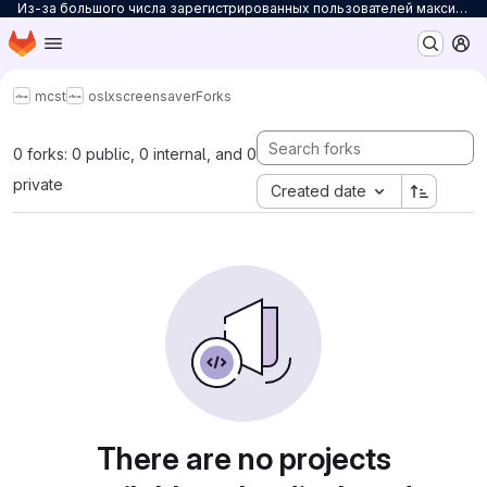
Из-за большого числа зарегистрированных пользователей максимальное количество персональных проектов ограничено до 3. Для снятия ограничений на количество проектов заполните
Homepage
Skip to main content
M
mcst
osl
xscreensaver
Forks
0 forks: 0 public, 0 internal, and 0
private
Created date
There are no projects