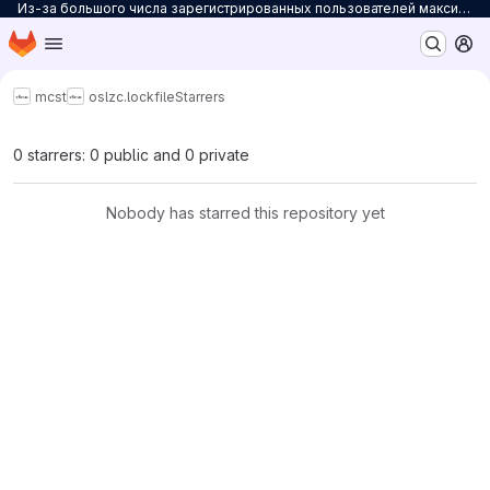
Из-за большого числа зарегистрированных пользователей максимальное количество персональных проектов ограничено до 3. Для снятия ограничений на количество проектов заполните
Homepage
Skip to main content
M
mcst
osl
zc.lockfile
Starrers
0 starrers: 0 public and 0 private
Nobody has starred this repository yet