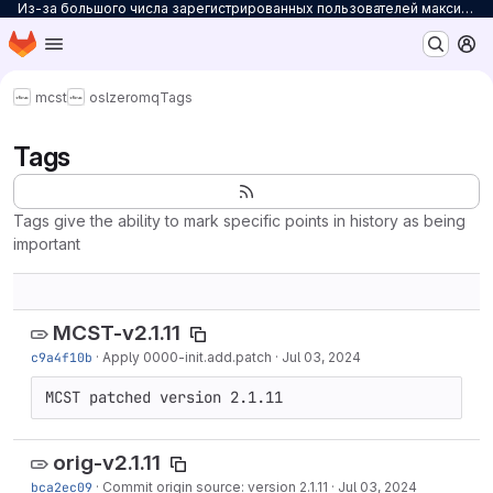
Из-за большого числа зарегистрированных пользователей максимальное количество персональных проектов ограничено до 3. Для снятия ограничений на количество проектов заполните
Homepage
Skip to main content
M
mcst
osl
zeromq
Tags
Tags
Tags give the ability to mark specific points in history as being
important
MCST-v2.1.11
c9a4f10b
·
Apply 0000-init.add.patch
·
Jul 03, 2024
MCST patched version 2.1.11
orig-v2.1.11
bca2ec09
·
Commit origin source: version 2.1.11
·
Jul 03, 2024