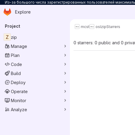
Из-за большого числа зарегистрированных пользователей максимальн
Homepage
Skip to main content
Explore
Primary navigation
Project
mcst
osl
zip
Starrers
Z
zip
0 starrers: 0 public and 0 priva
Manage
Plan
Code
Build
Deploy
Operate
Monitor
Analyze