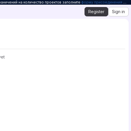
раничений на количество проектов заполните
форму присоединения к Openelbrus
Register
Sign in
yet