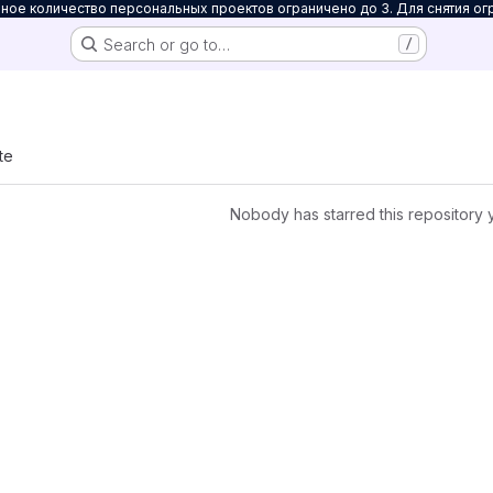
ое количество персональных проектов ограничено до 3. Для снятия ог
Search or go to…
/
te
Nobody has starred this repository 