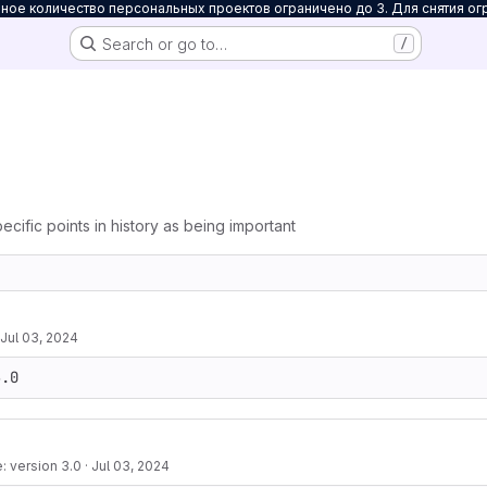
ое количество персональных проектов ограничено до 3. Для снятия ог
Search or go to…
/
ecific points in history as being important
Jul 03, 2024
3.0
: version 3.0
·
Jul 03, 2024