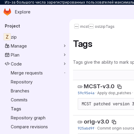
Из-за большого числа зарегистрированных пользователей максимальн
Homepage
Skip to main content
Explore
Primary navigation
Project
mcst
osl
zip
Tags
Z
zip
Tags
Manage
Plan
Tags give the ability to mark sp
Code
Merge requests
-
Repository
MCST-v3.0
Branches
59c95e4a
·
Apply dop_patches
·
Commits
MCST patched version 
Tags
Repository graph
orig-v3.0
Compare revisions
925abd9f
·
Commit origin source