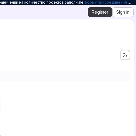
раничений на количество проектов заполните
форму присоединения к Openelbrus
Register
Sign in