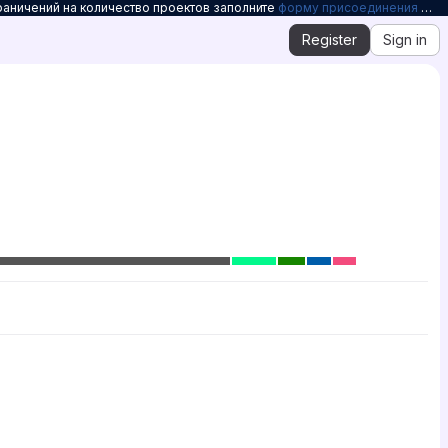
раничений на количество проектов заполните
форму присоединения к Openelbrus
Register
Sign in