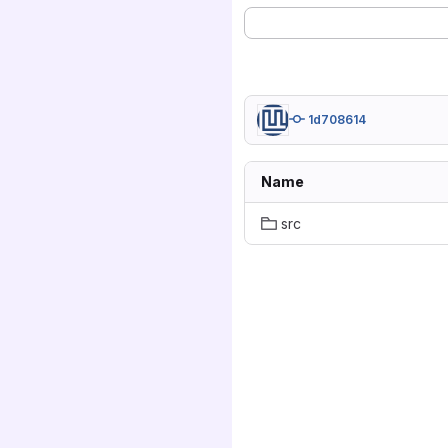
1d708614
Name
src