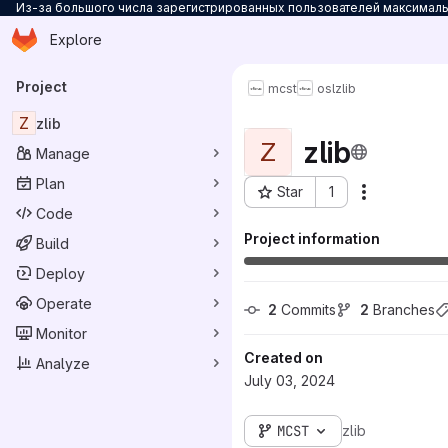
Из-за большого числа зарегистрированных пользователей максимальн
Homepage
Skip to main content
Explore
Primary navigation
Project
mcst
osl
zlib
Z
zlib
zlib
Z
Manage
Plan
Star
1
Actions
Project ID: 20538
Code
Project information
Build
Deploy
Operate
2
 Commits
2
 Branches
Monitor
Created on
Analyze
July 03, 2024
MCST
zlib