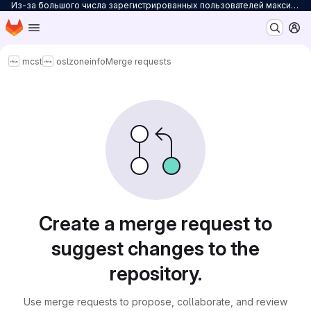
Из-за большого числа зарегистрированных пользователей максимальное количество персональных проектов ограничено до 3. Для снятия ограничений на количество проектов заполните
Homepage
Skip to main content
M
mcst
osl
zoneinfo
Merge requests
Merge requests
Create a merge request to
suggest changes to the
repository.
Use merge requests to propose, collaborate, and review