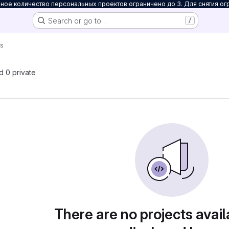
ое количество персональных проектов ограничено до 3. Для снятия ог
Search or go to…
/
ks
nd 0 private
There are no projects avail