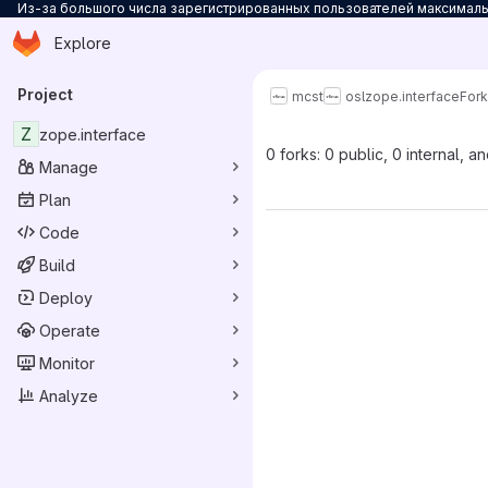
Из-за большого числа зарегистрированных пользователей максимальн
Homepage
Skip to main content
Explore
Primary navigation
Project
mcst
osl
zope.interface
For
Z
zope.interface
0 forks: 0 public, 0 internal, a
Manage
Plan
Code
Build
Deploy
Operate
Monitor
Analyze