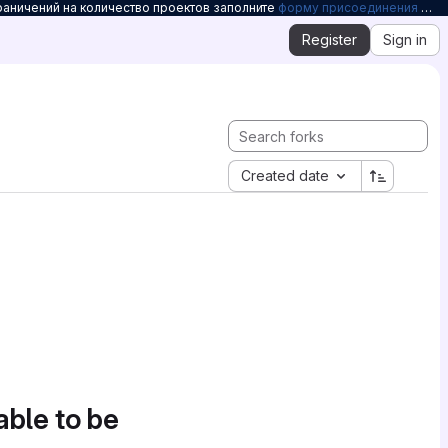
раничений на количество проектов заполните
форму присоединения к Openelbrus
Register
Sign in
Created date
able to be